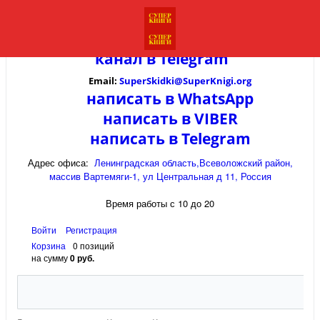
канал в
Telegram
Email:
SuperSkidki@SuperKnigi.
org
написать в WhatsApp
написать в VIBER
написать в Telegram
Адрес офиса:
Ленинградская область,Всеволожский район,
массив Вартемяги-1, ул Центральная д 11, Россия
Время работы с 10 до 20
Войти
Регистрация
Корзина
0 позиций
на сумму
0 руб.