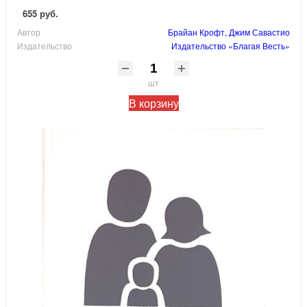
655 руб.
Автор
Брайан Крофт, Джим Савастио
Издательство
Издательство «Благая Весть»
шт
В корзину