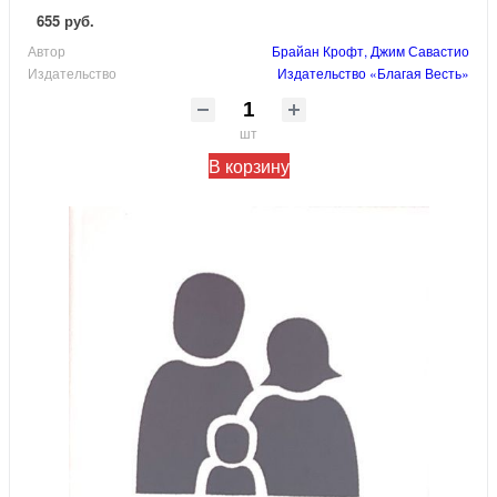
655 руб.
Автор
Брайан Крофт, Джим Савастио
Издательство
Издательство «Благая Весть»
шт
В корзину