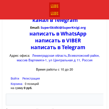
канал в
Telegram
Email:
SuperSkidki@SuperKnigi.
org
написать в WhatsApp
написать в VIBER
написать в Telegram
Адрес офиса:
Ленинградская область,Всеволожский район,
массив Вартемяги-1, ул Центральная д 11, Россия
Время работы с 10 до 20
Войти
Регистрация
Корзина
0 позиций
на сумму
0 руб.