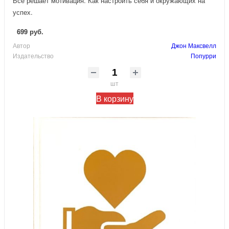
Все решает мотивация. Как настроить себя и окружающих на
успех.
699 руб.
Автор
Джон Максвелл
Издательство
Попурри
шт
В корзину