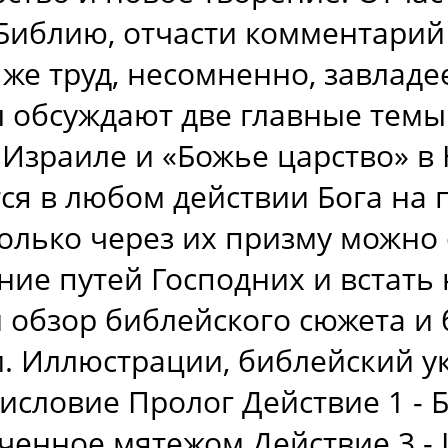
иблию, отчасти комментарий 
ь же труд, несомненно, завлад
 обсуждают две главные темы
 Израиле и «Божье царство» в 
ся в любом действии Бога на 
олько через их призму можно 
ие путей Господних и встать 
 обзор библейского сюжета и 
. Иллюстрации, библейский ук
словие Пролог Действие 1 - Б
ваченное мятежом Действие 3 