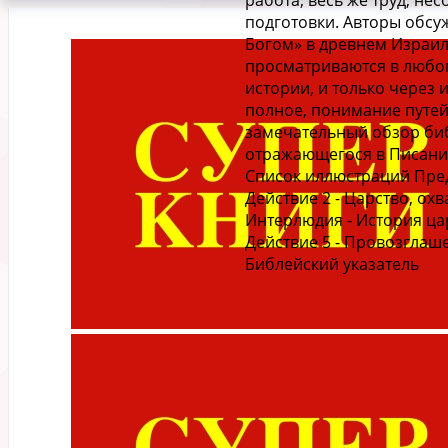
работа; весь же труд, н
подготовки. Авторы обсу
Богом» в древнем Израиле
просматриваются в любом
истории, и только через 
полное, понимание путей 
замечательный обзор биб
отражающегося в Писании
Список иллюстраций Пред
Действие 2 - Царство, о
Интерлюдия - История ца
Действие 5 - Провозглаш
Библейский указатель