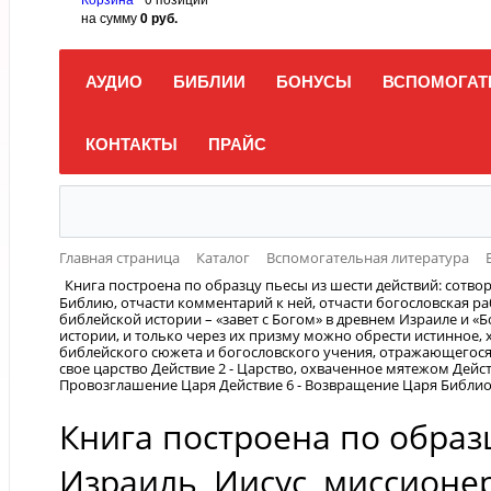
на сумму
0 руб.
АУДИО
БИБЛИИ
БОНУСЫ
ВСПОМОГАТ
КОНТАКТЫ
ПРАЙС
Главная страница
Каталог
Вспомогательная литература
Книга построена по образцу пьесы из шести действий: сотво
Библию, отчасти комментарий к ней, отчасти богословская ра
библейской истории – «завет с Богом» в древнем Израиле и «
истории, и только через их призму можно обрести истинное, х
библейского сюжета и богословского учения, отражающегося 
свое царство Действие 2 - Царство, охваченное мятежом Дейс
Провозглашение Царя Действие 6 - Возвращение Царя Библио
Книга построена по образ
Израиль, Иисус, миссионер