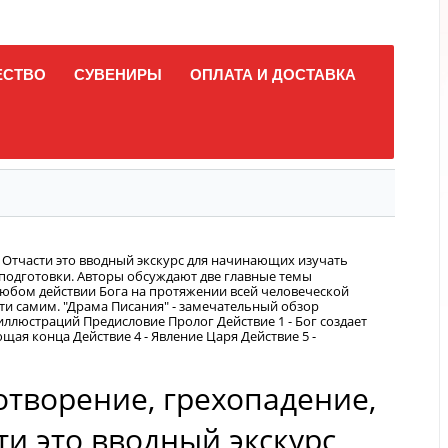
ЕСТВО
СУВЕНИРЫ
ОПЛАТА И ДОСТАВКА
. Отчасти это вводный экскурс для начинающих изучать
 подготовки. Авторы обсуждают две главные темы
 любом действии Бога на протяжении всей человеческой
ути самим. "Драма Писания" - замечательный обзор
ллюстраций Предисловие Пролог Действие 1 - Бог создает
щая конца Действие 4 - Явление Царя Действие 5 -
отворение, грехопадение,
ти это вводный экскурс