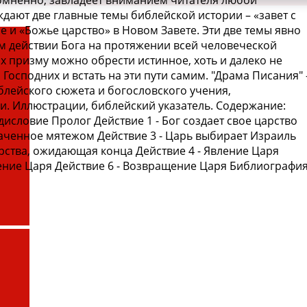
есомненно, завладеет вниманием читателя любой
ждают две главные темы библейской истории – «завет с
 и «Божье царство» в Новом Завете. Эти две темы явно
 действии Бога на протяжении всей человеческой
их призму можно обрести истинное, хоть и далеко не
Господних и встать на эти пути самим. "Драма Писания" 
лейского сюжета и богословского учения,
. Иллюстрации, библейский указатель. Содержание:
исловие Пролог Действие 1 - Бог создает свое царство
хваченное мятежом Действие 3 - Царь выбирает Израиль
рства, ожидающая конца Действие 4 - Явление Царя
ение Царя Действие 6 - Возвращение Царя Библиографи