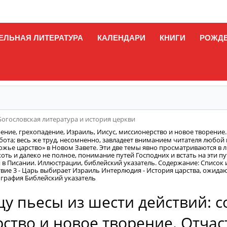
ЕЛЬНАЯ ЛИТЕРАТУРА
КАЛЕНДАРИ
КНИГИ
РОЖД
Богословская литература и история церкви
рение, грехопадение, Израиль, Иисус, миссионерство и новое творение
бота; весь же труд, несомненно, завладеет вниманием читателя любой
Божье царство» в Новом Завете. Эти две темы явно просматриваются в
оть и далеко не полное, понимание путей Господних и встать на эти п
в Писании. Иллюстрации, библейский указатель. Содержание: Список и
твие 3 - Царь выбирает Израиль Интерлюдия - История царства, ожидаю
графия Библейский указатель
цу пьесы из шести действий: с
ство и новое творение. Отчас