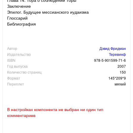
Заключение
Эпилог. Будущее мессианского иудаизма
Глоссарий
Библиография
Автор
Дэвид Фридман
Издательство
Теревинф
ISBN
978-5-901599-71-6
Год выпуска
2007
Количество страниц
150
Формат
145*209*9
Переплет
мягкий
В настройках компонента не выбран ни один тип
комментариев