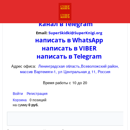
канал в
Telegram
Email:
SuperSkidki@SuperKnigi.
org
написать в WhatsApp
написать в VIBER
написать в Telegram
Адрес офиса:
Ленинградская область,Всеволожский район,
массив Вартемяги-1, ул Центральная д 11, Россия
Время работы с 10 до 20
Войти
Регистрация
Корзина
0 позиций
на сумму
0 руб.