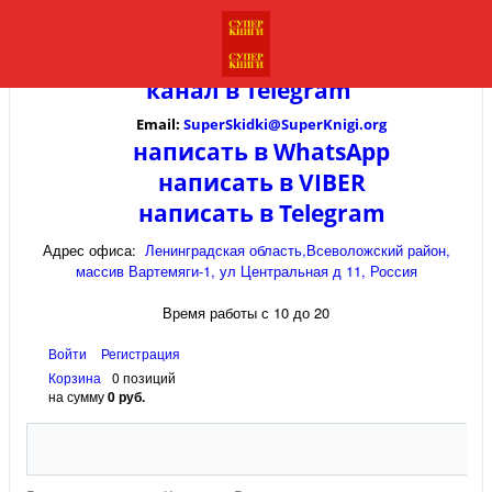
канал в
Telegram
Email:
SuperSkidki@SuperKnigi.
org
написать в WhatsApp
написать в VIBER
написать в Telegram
Адрес офиса:
Ленинградская область,Всеволожский район,
массив Вартемяги-1, ул Центральная д 11, Россия
Время работы с 10 до 20
Войти
Регистрация
Корзина
0 позиций
на сумму
0 руб.