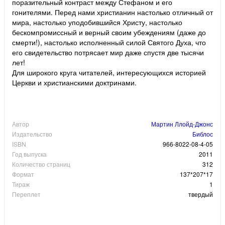
поразительный контраст между Стефаном и его
гонителями. Перед нами христианин настолько отличный от
мира, настолько уподобившийся Христу, настолько
бескомпромиссный и верный своим убеждениям (даже до
смерти!), настолько исполненный силой Святого Духа, что
его свидетельство потрясает мир даже спустя две тысячи
лет!
Для широкого круга читателей, интересующихся историей
Церкви и христианскими доктринами.
Автор
Мартин Ллойд-Джонс
Издательство
Библос
ISBN
966-8022-08-4-05
Год выпуска
2011
Количество страниц
312
Формат
137*207*17
Тираж
1
Переплет
твердый