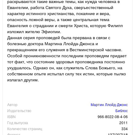
раскрываются такие важные темы, как нужда человека в
Евангелии, работа Святого Духа, сверъестественный
характер истинного христианства, покаяние и вера,
опасность ложной веры, а также центральная тема
Евангелия о страдании и смерти Христа, которую Филипп
изложил жителю Эфиопии.
Данная серия проповедей была прервана в связи с
болезнью доктора Мартина Ллойда-Джонса и
прекращением его служения в Вестминстерской часовне.
Особой проникновенности последним проповедям придает
тот факт, что состояние здоровья проповедника постоянно
ухудшалось. Однако он, как служитель Слова Божьего, на
собственном опыте испытал силу тех истин, которые пылко
излагал другим.
Автор
Мартин Ллойд-Джонс
Издательство
Библос
ISBN
966-8022-08-4-06
Год выпуска
2011
Количество страниц
334
Формат
137*207*18