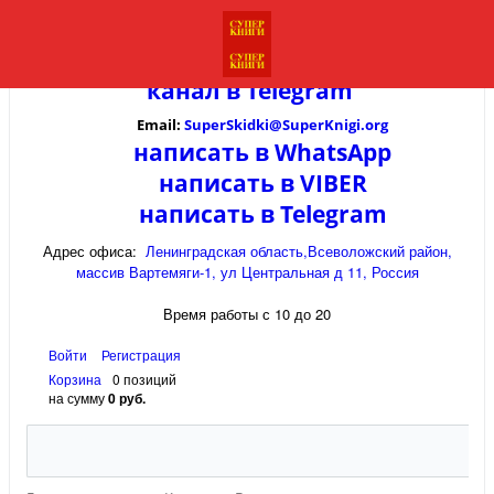
канал в
Telegram
Email:
SuperSkidki@SuperKnigi.
org
написать в WhatsApp
написать в VIBER
написать в Telegram
Адрес офиса:
Ленинградская область,Всеволожский район,
массив Вартемяги-1, ул Центральная д 11, Россия
Время работы с 10 до 20
Войти
Регистрация
Корзина
0 позиций
на сумму
0 руб.