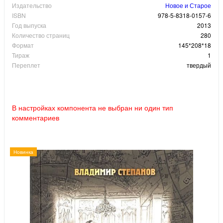
Издательство
Новое и Старое
ISBN
978-5-8318-0157-6
Год выпуска
2013
Количество страниц
280
Формат
145*208*18
Тираж
1
Переплет
твердый
В настройках компонента не выбран ни один тип
комментариев
Новинка