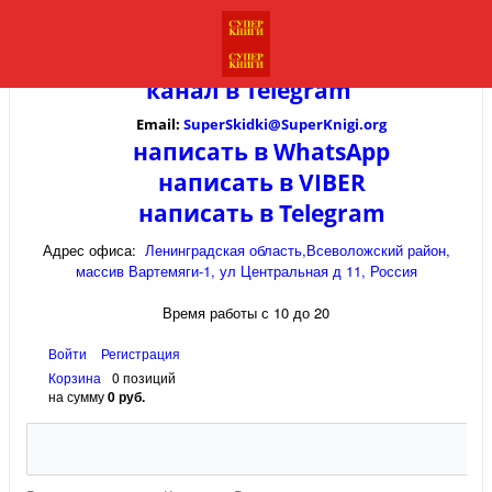
канал в
Telegram
Email:
SuperSkidki@SuperKnigi.
org
написать в WhatsApp
написать в VIBER
написать в Telegram
Адрес офиса:
Ленинградская область,Всеволожский район,
массив Вартемяги-1, ул Центральная д 11, Россия
Время работы с 10 до 20
Войти
Регистрация
Корзина
0 позиций
на сумму
0 руб.