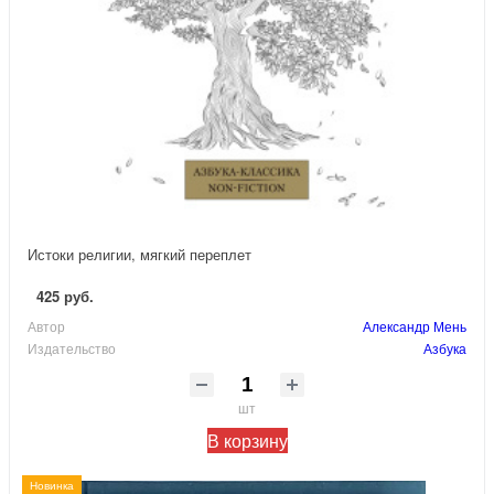
Истоки религии, мягкий переплет
425 руб.
Автор
Александр Мень
Издательство
Азбука
шт
В корзину
Новинка