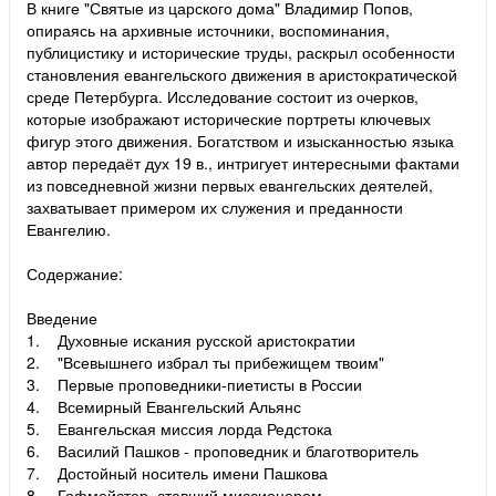
В книге "Святые из царского дома" Владимир Попов,
опираясь на архивные источники, воспоминания,
публицистику и исторические труды, раскрыл особенности
становления евангельского движения в аристократической
среде Петербурга. Исследование состоит из очерков,
которые изображают исторические портреты ключевых
фигур этого движения. Богатством и изысканностью языка
автор передаёт дух 19 в., интригует интересными фактами
из повседневной жизни первых евангельских деятелей,
захватывает примером их служения и преданности
Евангелию.
Содержание:
Введение
1. Духовные искания русской аристократии
2. "Всевышнего избрал ты прибежищем твоим"
3. Первые проповедники-пиетисты в России
4. Всемирный Евангельский Альянс
5. Евангельская миссия лорда Редстока
6. Василий Пашков - проповедник и благотворитель
7. Достойный носитель имени Пашкова
8. Гофмейстер, ставший миссионером