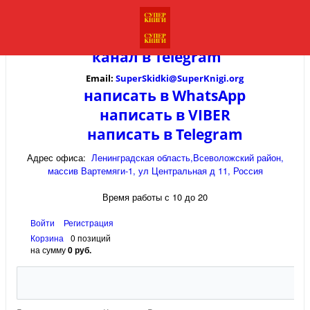
канал в
Telegram
Email:
SuperSkidki@SuperKnigi.
org
написать в WhatsApp
написать в VIBER
написать в Telegram
Адрес офиса:
Ленинградская область,Всеволожский район,
массив Вартемяги-1, ул Центральная д 11, Россия
Время работы с 10 до 20
Войти
Регистрация
Корзина
0 позиций
на сумму
0 руб.