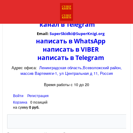
канал в
Telegram
Email:
SuperSkidki@SuperKnigi.
org
написать в WhatsApp
написать в VIBER
написать в Telegram
Адрес офиса:
Ленинградская область,Всеволожский район,
массив Вартемяги-1, ул Центральная д 11, Россия
Время работы с 10 до 20
Войти
Регистрация
Корзина
0 позиций
на сумму
0 руб.