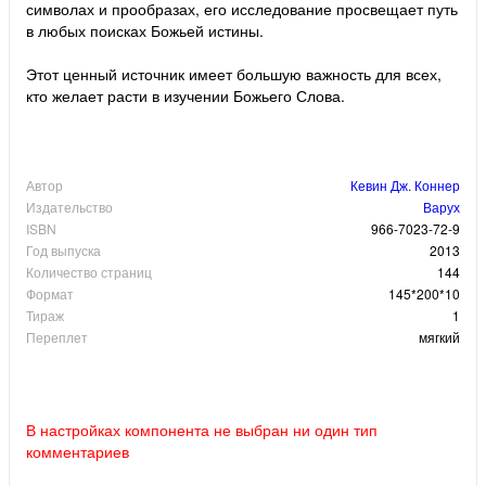
символах и прообразах, его исследование просвещает путь
в любых поисках Божьей истины.
Этот ценный источник имеет большую важность для всех,
кто желает расти в изучении Божьего Слова.
Автор
Кевин Дж. Коннер
Издательство
Варух
ISBN
966-7023-72-9
Год выпуска
2013
Количество страниц
144
Формат
145*200*10
Тираж
1
Переплет
мягкий
В настройках компонента не выбран ни один тип
комментариев