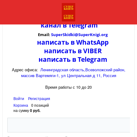
канал в
Telegram
Email:
SuperSkidki@SuperKnigi.
org
написать в WhatsApp
написать в VIBER
написать в Telegram
Адрес офиса:
Ленинградская область,Всеволожский район,
массив Вартемяги-1, ул Центральная д 11, Россия
Время работы с 10 до 20
Войти
Регистрация
Корзина
0 позиций
на сумму
0 руб.