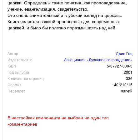
церкви. Определены такие понятия, как проповедование,
учение, евангелизация, свидетельство.
Это очень внимательный и глубокий взгляд на церковь.
Книга является важной проповедью для современных
церквей, и было бы полезно поразмышлять над ней.
Автор
Джин Гец
Издательство
Ассоциация «Духовное возрождение»
ISBN
5-87727-030-3
Год выпуска
2001
Количество страниц
336
Формат
140*210*15
Переплет
мягкий
В настройках компонента не выбран ни один тип
комментариев