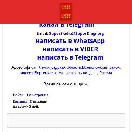
канал в
Telegram
Email:
SuperSkidki@SuperKnigi.
org
написать в WhatsApp
написать в VIBER
написать в Telegram
Адрес офиса:
Ленинградская область,Всеволожский район,
массив Вартемяги-1, ул Центральная д 11, Россия
Время работы с 10 до 20
Войти
Регистрация
Корзина
0 позиций
на сумму
0 руб.