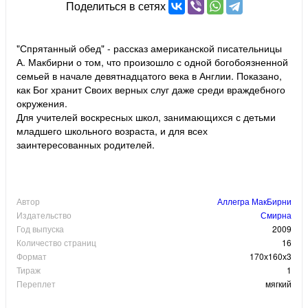
Поделиться в сетях
"Спрятанный обед" - рассказ американской писательницы
А. Макбирни о том, что произошло с одной богобоязненной
семьей в начале девятнадцатого века в Англии. Показано,
как Бог хранит Своих верных слуг даже среди враждебного
окружения.
Для учителей воскресных школ, занимающихся с детьми
младшего школьного возраста, и для всех
заинтересованных родителей.
Автор
Аллегра МакБирни
Издательство
Смирна
Год выпуска
2009
Количество страниц
16
Формат
170х160х3
Тираж
1
Переплет
мягкий