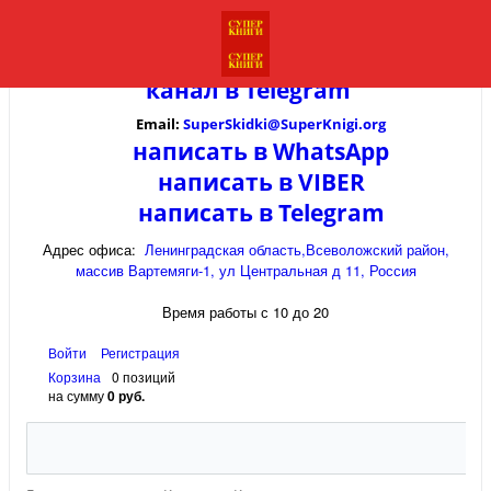
канал в
Telegram
Email:
SuperSkidki@SuperKnigi.
org
написать в WhatsApp
написать в VIBER
написать в Telegram
Адрес офиса:
Ленинградская область,Всеволожский район,
массив Вартемяги-1, ул Центральная д 11, Россия
Время работы с 10 до 20
Войти
Регистрация
Корзина
0 позиций
на сумму
0 руб.