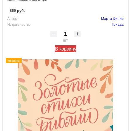
869 руб.
Автор
Марта Финли
Издательство
Триада
шт
В корзину
Новинка