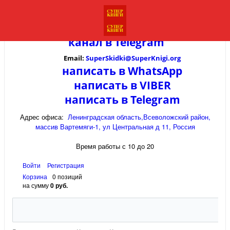
канал в
Telegram
Email:
SuperSkidki@SuperKnigi.
org
написать в WhatsApp
написать в VIBER
написать в Telegram
Адрес офиса:
Ленинградская область,Всеволожский район,
массив Вартемяги-1, ул Центральная д 11, Россия
Время работы с 10 до 20
Войти
Регистрация
Корзина
0 позиций
на сумму
0 руб.