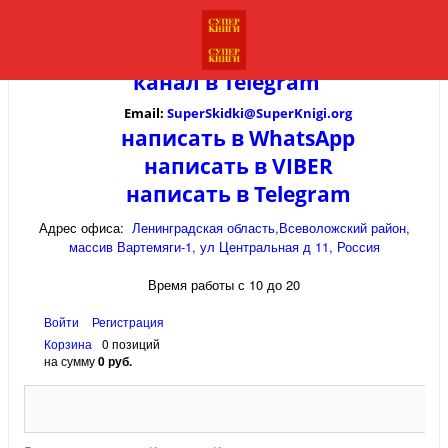
канал в
Telegram
Email:
SuperSkidki@SuperKnigi.
org
написать в WhatsApp
написать в VIBER
написать в Telegram
Адрес офиса:
Ленинградская область,Всеволожский район,
массив Вартемяги-1, ул Центральная д 11, Россия
Время работы с 10 до 20
Войти
Регистрация
Корзина
0 позиций
на сумму
0 руб.