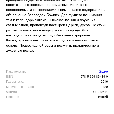
напечатаны основные православные молитвы с
пояснениями и толкованиями к ним, а также содержание и
объяснение Заповедей Божиих. Для лучшего понимания
тем в календарь включены высказывания и поучения
святых отцов, проповеди пастырей Церкви, духовные стихи
русских поэтов, пословицы русского народа. Для
наглядности календарь подробно иллюстрирован.
Календарь поможет читателям глубже понять истоки и
основы Православной веры и получить практическую и
духовную пользу
Издательство
Эксмо
ISBN
978-5-699-89439-0
Год выпуска
2016
Количество страниц
320
Формат
164*242*14
Переплет
мягкий