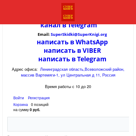
канал в
Telegram
Email:
SuperSkidki@SuperKnigi.
org
написать в WhatsApp
написать в VIBER
написать в Telegram
Адрес офиса:
Ленинградская область,Всеволожский район,
массив Вартемяги-1, ул Центральная д 11, Россия
Время работы с 10 до 20
Войти
Регистрация
Корзина
0 позиций
на сумму
0 руб.