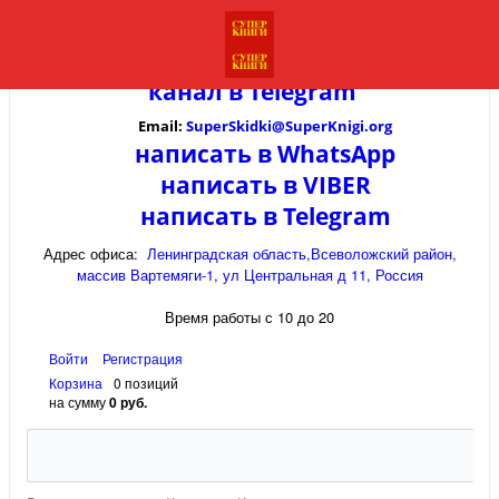
канал в
Telegram
Email:
SuperSkidki@SuperKnigi.
org
написать в WhatsApp
написать в VIBER
написать в Telegram
Адрес офиса:
Ленинградская область,Всеволожский район,
массив Вартемяги-1, ул Центральная д 11, Россия
Время работы с 10 до 20
Войти
Регистрация
Корзина
0 позиций
на сумму
0 руб.