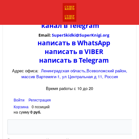
канал в
Telegram
Email:
SuperSkidki@SuperKnigi.
org
написать в WhatsApp
написать в VIBER
написать в Telegram
Адрес офиса:
Ленинградская область,Всеволожский район,
массив Вартемяги-1, ул Центральная д 11, Россия
Время работы с 10 до 20
Войти
Регистрация
Корзина
0 позиций
на сумму
0 руб.