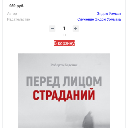
959 руб.
Автор
Эндрю Уоммак
Издательство
Служение Эндрю Уоммака
шт
В корзину