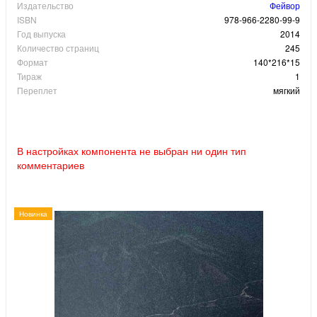
Издательство
Фейвор
ISBN
978-966-2280-99-9
Год выпуска
2014
Количество страниц
245
Формат
140*216*15
Тираж
1
Переплет
мягкий
В настройках компонента не выбран ни один тип
комментариев
Новинка