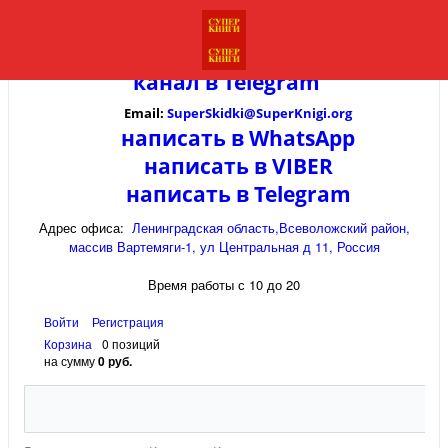
канал в
Telegram
Email:
SuperSkidki@SuperKnigi.
org
написать в WhatsApp
написать в VIBER
написать в Telegram
Адрес офиса:
Ленинградская область,Всеволожский район,
массив Вартемяги-1, ул Центральная д 11, Россия
Время работы с 10 до 20
Войти
Регистрация
Корзина
0 позиций
на сумму
0 руб.