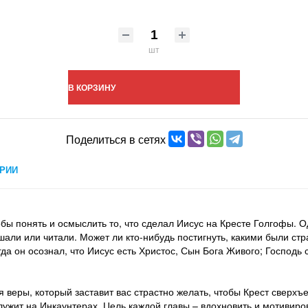
шт
В КОРЗИНУ
Поделиться в сетях
РИИ
бы понять и осмыслить то, что сделал Иисус на Кресте Голгофы. О
шали или читали. Может ли кто-нибудь постигнуть, какими были ст
да он осознал, что Иисус есть Христос, Сын Бога Живого; Господь с
я веры, который заставит вас страстно желать, чтобы Крест сверхъ
служит на Инкаунтерах. Цель каждой главы – вдохновить и мотивир