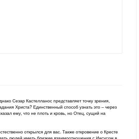
днако Сезар Кастелланос представляет точку зрения,
радания Христа? Единственный способ узнать это – через
казал ему, что не плоть и кровь, но Отец, сущий на
естественно открылся для вас. Также откровение о Кресте
овать людей иметь близкие взаимоотношения с Иисусом в