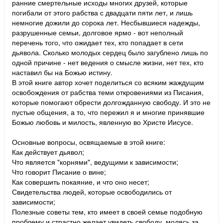
ранние смертельные исходы многих друзей, которые
погибали от этого рабства с двадцати пяти лет, и лишь
немногие дожили до сорока лет. Несбывшиеся надежды,
разрушенные семьи, долговое ярмо - вот неполный
перечень того, что ожидает тех, кто попадает в сети
дьявола. Сколько молодых сердец было загублено лишь по
одной причине - нет ведения о смысле жизни, нет тех, кто
наставил бы на Божью истину.
В этой книге автор хочет поделиться со всяким жаждущим
освобождения от рабства теми откровениями из Писания,
которые помогают обрести долгожданную свободу. И это не
пустые общения, а то, что пережил я и многие принявшие
Божью любовь и милость, явленную во Христе Иисусе.
Основные вопросы, освящаемые в этой книге:
Как действует дьявол;
Что является "корнями", ведущими к зависимости;
Что говорит Писание о вине;
Как совершить покаяние, и что оно несет;
Свидетельства людей, которые освободились от
зависимости;
Полезные советы тем, кто имеет в своей семье подобную
проблему и страстно желает увидеть свободу, молясь за