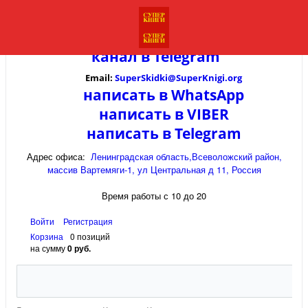
канал в
Telegram
Email:
SuperSkidki@SuperKnigi.
org
написать в WhatsApp
написать в VIBER
написать в Telegram
Адрес офиса:
Ленинградская область,Всеволожский район,
массив Вартемяги-1, ул Центральная д 11, Россия
Время работы с 10 до 20
Войти
Регистрация
Корзина
0 позиций
на сумму
0 руб.