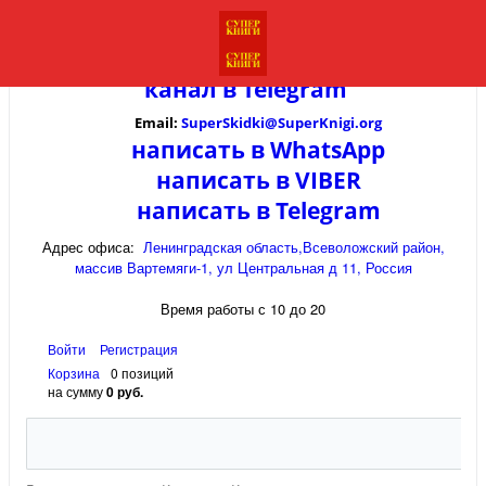
канал в
Telegram
Email:
SuperSkidki@SuperKnigi.
org
написать в WhatsApp
написать в VIBER
написать в Telegram
Адрес офиса:
Ленинградская область,Всеволожский район,
массив Вартемяги-1, ул Центральная д 11, Россия
Время работы с 10 до 20
Войти
Регистрация
Корзина
0 позиций
на сумму
0 руб.