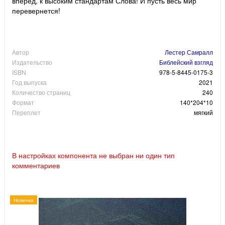
вперед, к высоким стандартам Слова! И пусть весь мир
перевернется!
Автор
Лестер Самралл
Издательство
Библейский взгляд
ISBN
978-5-8445-0175-3
Год выпуска
2021
Количество страниц
240
Формат
140*204*10
Переплет
мягкий
В настройках компонента не выбран ни один тип
комментариев
Новинка