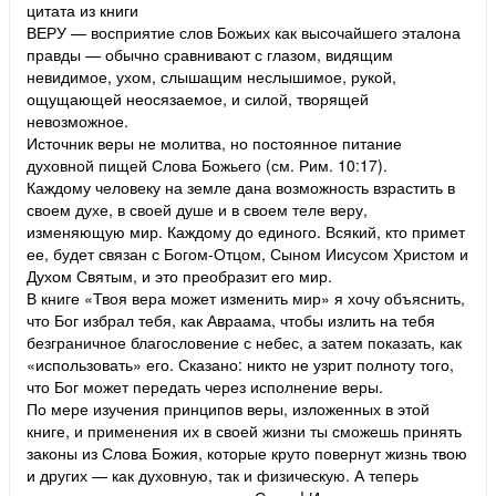
цитата из книги
ВЕРУ — восприятие слов Божьих как высочайшего эталона
правды — обычно сравнивают с глазом, видящим
невидимое, ухом, слышащим неслышимое, рукой,
ощущающей неосязаемое, и силой, творящей
невозможное.
Источник веры не молитва, но постоянное питание
духовной пищей Слова Божьего (см. Рим. 10:17).
Каждому человеку на земле дана возможность взрастить в
своем духе, в своей душе и в своем теле веру,
изменяющую мир. Каждому до единого. Всякий, кто примет
ее, будет связан с Богом-Отцом, Сыном Иисусом Христом и
Духом Святым, и это преобразит его мир.
В книге «Твоя вера может изменить мир» я хочу объяснить,
что Бог избрал тебя, как Авраама, чтобы излить на тебя
безграничное благословение с небес, а затем показать, как
«использовать» его. Сказано: никто не узрит полноту того,
что Бог может передать через исполнение веры.
По мере изучения принципов веры, изложенных в этой
книге, и применения их в своей жизни ты сможешь принять
законы из Слова Божия, которые круто повернут жизнь твою
и других — как духовную, так и физическую. А теперь