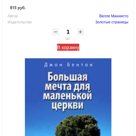
815 руб.
Автор
Вилле Маннисто
Издательство
Золотые страницы
шт
В корзину