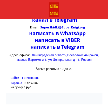
канал в
Telegram
Email:
SuperSkidki@SuperKnigi.
org
написать в WhatsApp
написать в VIBER
написать в Telegram
Адрес офиса:
Ленинградская область,Всеволожский район,
массив Вартемяги-1, ул Центральная д 11, Россия
Время работы с 10 до 20
Войти
Регистрация
Корзина
0 позиций
на сумму
0 руб.