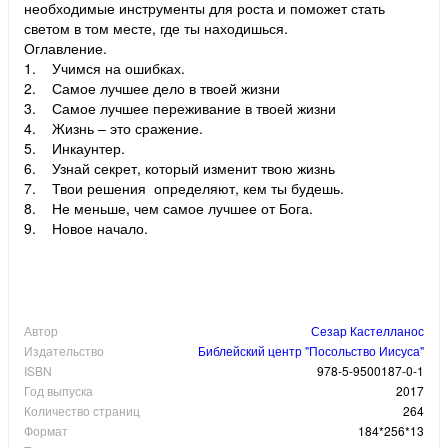
необходимые инструменты для роста и поможет стать
светом в том месте, где ты находишься.
Оглавление.
1. Учимся на ошибках.
2. Самое лучшее дело в твоей жизни
3. Самое лучшее переживание в твоей жизни
4. Жизнь – это сражение.
5. Инкаунтер.
6. Узнай секрет, который изменит твою жизнь
7. Твои решения определяют, кем ты будешь.
8. Не меньше, чем самое лучшее от Бога.
9. Новое начало.
Автор
Сезар Кастелланос
Издательство
Библейский центр "Посольство Иисуса"
ISBN
978-5-9500187-0-1
Год выпуска
2017
Количество страниц
264
Формат
184*256*13