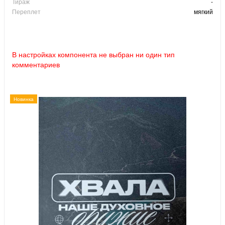
Тираж
-
Переплет
мягкий
В настройках компонента не выбран ни один тип
комментариев
Новинка