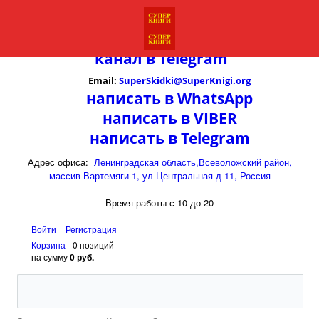
канал в
Telegram
Email:
SuperSkidki@SuperKnigi.
org
написать в WhatsApp
написать в VIBER
написать в Telegram
Адрес офиса:
Ленинградская область,Всеволожский район,
массив Вартемяги-1, ул Центральная д 11, Россия
Время работы с 10 до 20
Войти
Регистрация
Корзина
0 позиций
на сумму
0 руб.