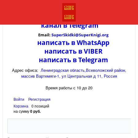
канал в
Telegram
Email:
SuperSkidki@SuperKnigi.
org
написать в WhatsApp
написать в VIBER
написать в Telegram
Адрес офиса:
Ленинградская область,Всеволожский район,
массив Вартемяги-1, ул Центральная д 11, Россия
Время работы с 10 до 20
Войти
Регистрация
Корзина
0 позиций
на сумму
0 руб.