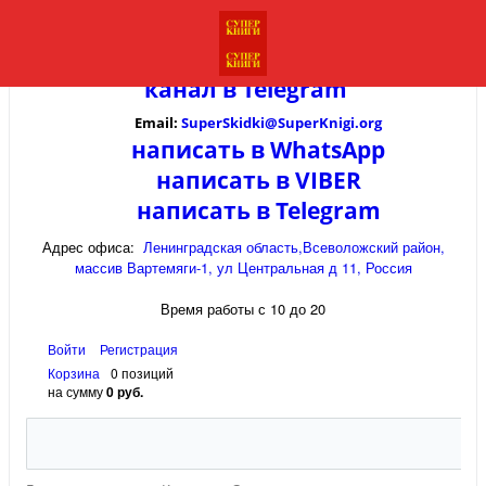
канал в
Telegram
Email:
SuperSkidki@SuperKnigi.
org
написать в WhatsApp
написать в VIBER
написать в Telegram
Адрес офиса:
Ленинградская область,Всеволожский район,
массив Вартемяги-1, ул Центральная д 11, Россия
Время работы с 10 до 20
Войти
Регистрация
Корзина
0 позиций
на сумму
0 руб.