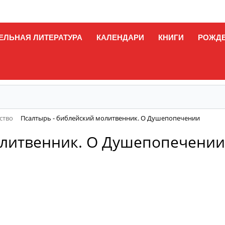
ЕЛЬНАЯ ЛИТЕРАТУРА
КАЛЕНДАРИ
КНИГИ
РОЖД
ство
Псалтырь - библейский молитвенник. О Душепопечении
олитвенник. О Душепопечении