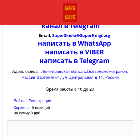
канал в
Telegram
Email:
SuperSkidki@SuperKnigi.
org
написать в WhatsApp
написать в VIBER
написать в Telegram
Адрес офиса:
Ленинградская область,Всеволожский район,
массив Вартемяги-1, ул Центральная д 11, Россия
Время работы с 10 до 20
Войти
Регистрация
Корзина
0 позиций
на сумму
0 руб.