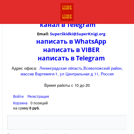
канал в
Telegram
Email:
SuperSkidki@SuperKnigi.
org
написать в WhatsApp
написать в VIBER
написать в Telegram
Адрес офиса:
Ленинградская область,Всеволожский район,
массив Вартемяги-1, ул Центральная д 11, Россия
Время работы с 10 до 20
Войти
Регистрация
Корзина
0 позиций
на сумму
0 руб.