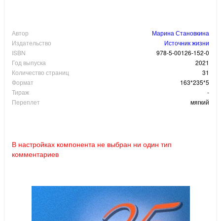
Автор
Марина Становкина
Издательство
Источник жизни
ISBN
978-5-00126-152-0
Год выпуска
2021
Количество страниц
31
Формат
163*235*5
Тираж
-
Переплет
мягкий
В настройках компонента не выбран ни один тип
комментариев