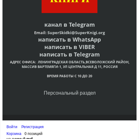
канал в
Telegram
Email:
SuperSkidki@SuperKnigi.
org
написать в WhatsApp
написать в VIBER
написать в Telegram
АДРЕС ОФИСА:
ЛЕНИНГРАДСКАЯ ОБЛАСТЬ,ВСЕВОЛОЖСКИЙ РАЙОН,
МАССИВ ВАРТЕМЯГИ-1, УЛ ЦЕНТРАЛЬНАЯ Д 11, РОССИЯ
ВРЕМЯ РАБОТЫ С 10 ДО 20
Персональный раздел
© Интернет-магазин христианских книг «Супер Книги»
Войти
Регистрация
Наверх
Корзина
0 позиций
на сумму
0 руб.