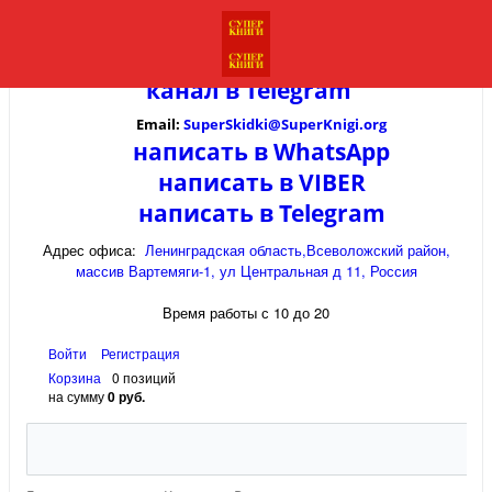
канал в
Telegram
Email:
SuperSkidki@SuperKnigi.
org
написать в WhatsApp
написать в VIBER
написать в Telegram
Адрес офиса:
Ленинградская область,Всеволожский район,
массив Вартемяги-1, ул Центральная д 11, Россия
Время работы с 10 до 20
Войти
Регистрация
Корзина
0 позиций
на сумму
0 руб.