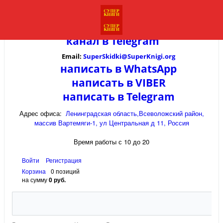
канал в
Telegram
Email:
SuperSkidki@SuperKnigi.
org
написать в WhatsApp
написать в VIBER
написать в Telegram
Адрес офиса:
Ленинградская область,Всеволожский район,
массив Вартемяги-1, ул Центральная д 11, Россия
Время работы с 10 до 20
Войти
Регистрация
Корзина
0 позиций
на сумму
0 руб.