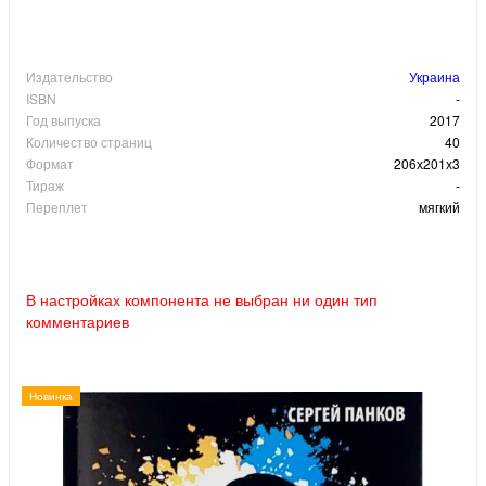
Издательство
Украина
ISBN
-
Год выпуска
2017
Количество страниц
40
Формат
206х201х3
Тираж
-
Переплет
мягкий
В настройках компонента не выбран ни один тип
комментариев
Новинка