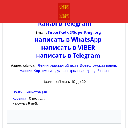
канал в
Telegram
Email:
SuperSkidki@SuperKnigi.
org
написать в WhatsApp
написать в VIBER
написать в Telegram
Адрес офиса:
Ленинградская область,Всеволожский район,
массив Вартемяги-1, ул Центральная д 11, Россия
Время работы с 10 до 20
Войти
Регистрация
Корзина
0 позиций
на сумму
0 руб.