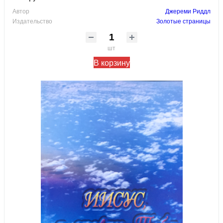
Автор
Джереми Риддл
Издательство
Золотые страницы
шт
В корзину