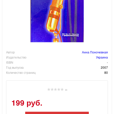
Автор
Анна Поночевная
Издательство
Украина
ISBN
-
Год выпуска
2007
Количество страниц
80
(0)
199 руб.