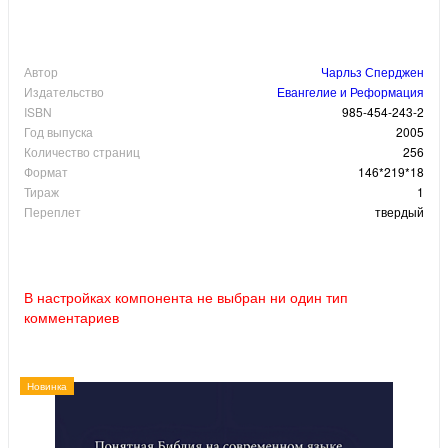
Автор
Чарльз Сперджен
Издательство
Евангелие и Реформация
ISBN
985-454-243-2
Год выпуска
2005
Количество страниц
256
Формат
146*219*18
Тираж
1
Переплет
твердый
В настройках компонента не выбран ни один тип
комментариев
Новинка