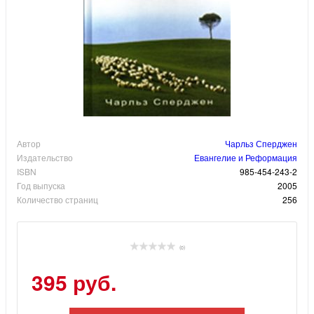
Автор
Чарльз Сперджен
Издательство
Евангелие и Реформация
ISBN
985-454-243-2
Год выпуска
2005
Количество страниц
256
(0)
395 руб.