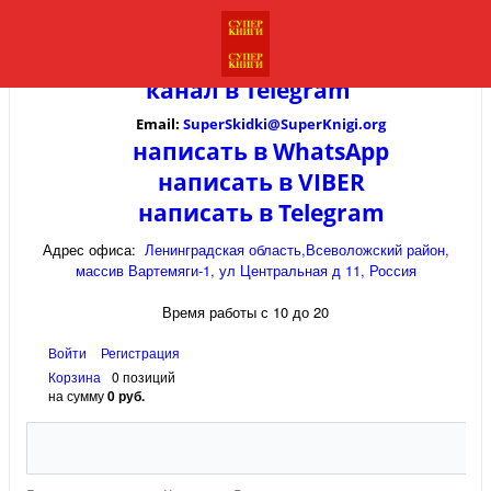
канал в
Telegram
Email:
SuperSkidki@SuperKnigi.
org
написать в WhatsApp
написать в VIBER
написать в Telegram
Адрес офиса:
Ленинградская область,Всеволожский район,
массив Вартемяги-1, ул Центральная д 11, Россия
Время работы с 10 до 20
Войти
Регистрация
Корзина
0 позиций
на сумму
0 руб.