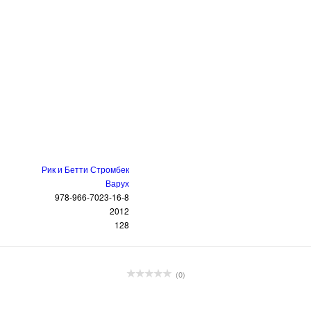
Рик и Бетти Стромбек
Варух
978-966-7023-16-8
2012
128
(0)