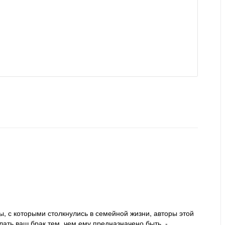
мы, с которыми столкнулись в семейной жизни, авторы этой
лать ваш брак тем, чем ему предназначено быть, -