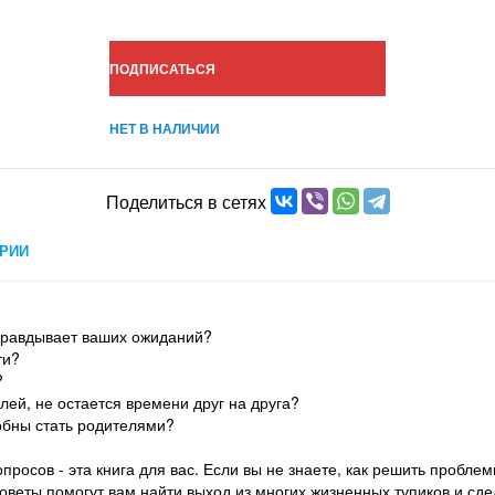
ПОДПИСАТЬСЯ
НЕТ В НАЛИЧИИ
Поделиться в сетях
РИИ
правдывает ваших ожиданий?
ти?
?
елей, не остается времени друг на друга?
собны стать родителями?
опросов - эта книга для вас. Если вы не знаете, как решить пробле
оветы помогут вам найти выход из многих жизненных тупиков и сде