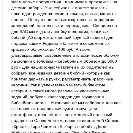
ждем новые поступления - принимаем предзаказы на
детские наборы. Уже сейчас вы можете заказать
новогодне-рождественские открытки, свитки, магниты,
панно. - Поступление новых квартальных недорогих
календарей, настольных и перекидных. - Специально
для ВАС мы издали линейку недорогих, красивых
библий (А5 формата, хороший крупный шрифт) для
подарка вашим Родным и близким в современных
красивых обложках до 1400 руб. А также
ультракрасивые, современные и классические обложки
на молнии с золотым и серебряным обрезом до 3000
руб - Для наших юных читателей и их родителей мы
собрали все издания детский библий -которые как
приятно держать в руках, рассматривать красочные
картинки, так и увлекательно читать библейские
истории, а также много различных увлекательных
заданий, ребусов, кроссвордов для заучивания
библейских истин. - И конечно же мы собираем для вас
все новинки: подарочные ручки-стилус (для
смартфонов, планшетов) - незаменимый полезный
подарок со Слово Божьим, новинки из книг Боб Сордж
«Крест» , Гэри Чепмен «Выбор за тобой» , Джон
Мэйсон «Никогда не сдайся» , Элизабет Джордж