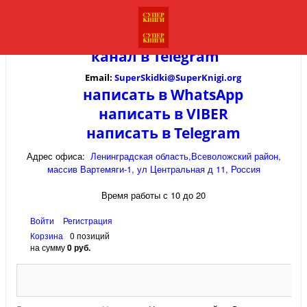
канал в
Telegram
Email:
SuperSkidki@SuperKnigi.
org
написать в WhatsApp
написать в VIBER
написать в Telegram
Адрес офиса:
Ленинградская область,Всеволожский район,
массив Вартемяги-1, ул Центральная д 11, Россия
Время работы с 10 до 20
Войти
Регистрация
Корзина
0 позиций
на сумму
0 руб.