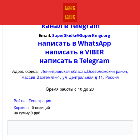
канал в
Telegram
Email:
SuperSkidki@SuperKnigi.
org
написать в WhatsApp
написать в VIBER
написать в Telegram
Адрес офиса:
Ленинградская область,Всеволожский район,
массив Вартемяги-1, ул Центральная д 11, Россия
Время работы с 10 до 20
Войти
Регистрация
Корзина
0 позиций
на сумму
0 руб.