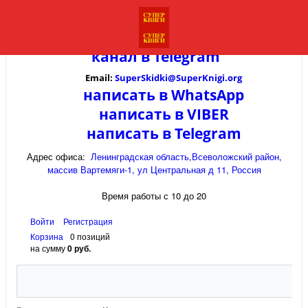
канал в
Telegram
Email:
SuperSkidki@SuperKnigi.
org
написать в WhatsApp
написать в VIBER
написать в Telegram
Адрес офиса:
Ленинградская область,Всеволожский район,
массив Вартемяги-1, ул Центральная д 11, Россия
Время работы с 10 до 20
Войти
Регистрация
Корзина
0 позиций
на сумму
0 руб.