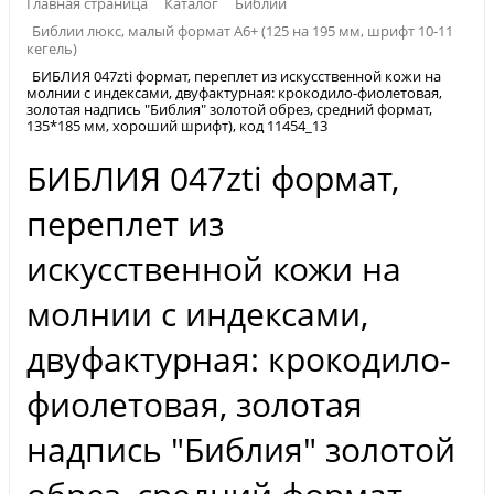
Главная страница
Каталог
Библии
Библии люкс, малый формат А6+ (125 на 195 мм, шрифт 10-11
кегель)
БИБЛИЯ 047zti формат, переплет из искусственной кожи на
молнии с индексами, двуфактурная: крокодило-фиолетовая,
золотая надпись "Библия" золотой обрез, средний формат,
135*185 мм, хороший шрифт), код 11454_13
БИБЛИЯ 047zti формат,
переплет из
искусственной кожи на
молнии с индексами,
двуфактурная: крокодило-
фиолетовая, золотая
надпись "Библия" золотой