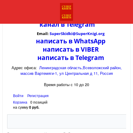
канал в
Telegram
Email:
SuperSkidki@SuperKnigi.
org
написать в WhatsApp
написать в VIBER
написать в Telegram
Адрес офиса:
Ленинградская область,Всеволожский район,
массив Вартемяги-1, ул Центральная д 11, Россия
Время работы с 10 до 20
Войти
Регистрация
Корзина
0 позиций
на сумму
0 руб.