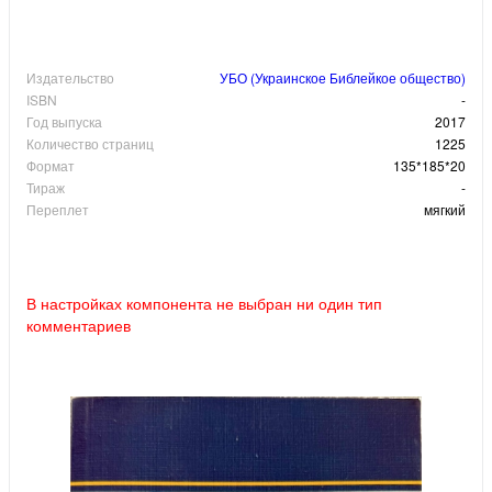
Издательство
УБО (Украинское Библейкое общество)
ISBN
-
Год выпуска
2017
Количество страниц
1225
Формат
135*185*20
Тираж
-
Переплет
мягкий
В настройках компонента не выбран ни один тип
комментариев