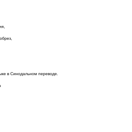
ия,
обрез,
зыке в Синодальном переводе.
а