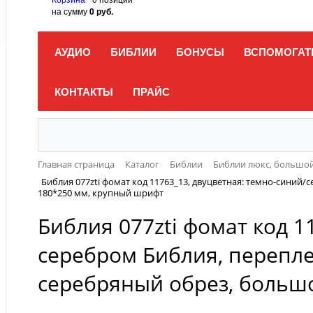
на сумму
0 руб.
АУДИО
БИБЛИИ
БОНУСЫ
ВСПОМОГАТ
КОНТАКТЫ
ПРАЙС
Главная страница
Каталог
Библии
Библии люкс, большой 
Библия 077zti фомат код 11763_13, двуцветная: темно-синий
180*250 мм, крупный шрифт
Библия 077zti фомат код 1
серебром Библия, перепле
серебряный обрез, больш