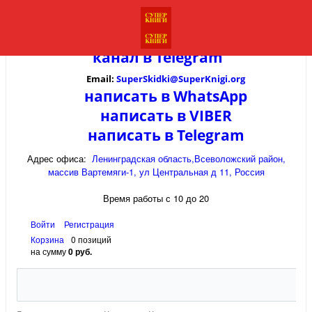
канал в
Telegram
Email:
SuperSkidki@SuperKnigi.
org
написать в WhatsApp
написать в VIBER
написать в Telegram
Адрес офиса:
Ленинградская область,Всеволожский район,
массив Вартемяги-1, ул Центральная д 11, Россия
Время работы с 10 до 20
Войти
Регистрация
Корзина
0 позиций
на сумму
0 руб.