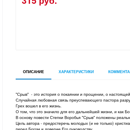
315 руб.
ОПИСАНИЕ
ХАРАКТЕРИСТИКИ
КОММЕНТА
"Срыв" - это история о покаянии и прощении, о настоящей 
Случайная любовная связь преуспевающего пастора разруша
Грех вошел в его жизнь.
О том, что это значило для его дальнейшей жизни, и как Б
В основу повести Степки Воробья "Срыв" положены реальн
Цель автора - предостеречь молодых (и не только) христи
перед Богом и доверие Его руководству.