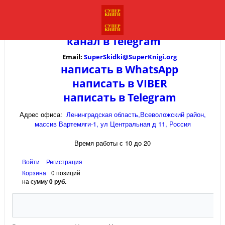
канал в
Telegram
Email:
SuperSkidki@SuperKnigi.
org
написать в WhatsApp
написать в VIBER
написать в Telegram
Адрес офиса:
Ленинградская область,Всеволожский район,
массив Вартемяги-1, ул Центральная д 11, Россия
Время работы с 10 до 20
Войти
Регистрация
Корзина
0 позиций
на сумму
0 руб.